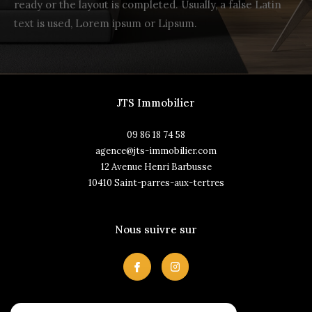
ready or the layout is completed. Usually, a false Latin
Budget
Budget
text is used, Lorem ipsum or Lipsum.
Surface
Surface
JTS Immobilier
Pièces
Pièces
09 86 18 74 58
agence@jts-immobilier.com
Référence
12 Avenue Henri Barbusse
10410
saint-parres-aux-tertres
Nous suivre sur
RECHERCHER