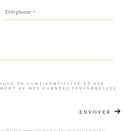
Téléphone
*
TIQUE DE CONFIDENTIALITÉ ET DES
EMENT DE MES DONNÉES PERSONNELLES
ENVOYER
 par La Boite Immo agissant comme Sous-traitant du traitement pour la gestion de la