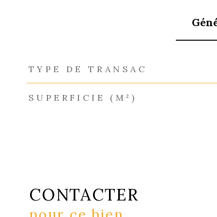
Géné
TRAD_ZEPHYR_Caracteristique
TRAD_ZEPHYR_Val
TYPE DE TRANSAC
SUPERFICIE (M²)
CONTACTER
pour ce bien