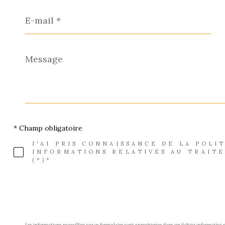
E-
mail
*
Message
*
* Champ obligatoire
J'AI PRIS CONNAISSANCE DE LA POLI
INFORMATIONS RELATIVES AU TRAIT
(*)*
Les informations recueillies sur ce formulaire sont enregistrées dans un fichier informatisé