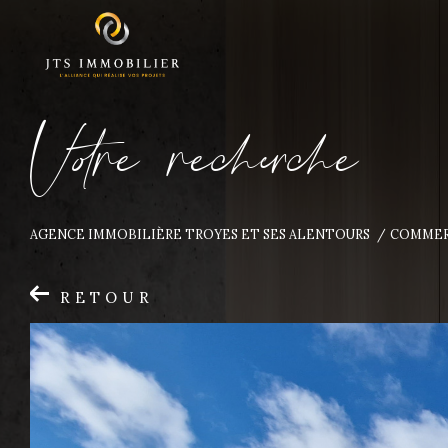
V
o
r
e
r
e
c
e
c
e
AGENCE IMMOBILIÈRE TROYES ET SES ALENTOURS
COMMER
RETOUR