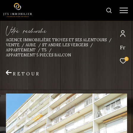
V
o
r
e
r
e
c
e
c
e
AGENCE IMMOBILIÈRE TROYES ET SES ALENTOURS
VENTE
AUBE
ST ANDRE LES VERGERS
Fr
Trouver la
APPARTEMENT
T5
APPARTEMENT 5 PIECES BALCON
propriété de vos rêves
0
RETOUR
Type
d'offre
Vente
Type
de
Type de bien
bien
Ville