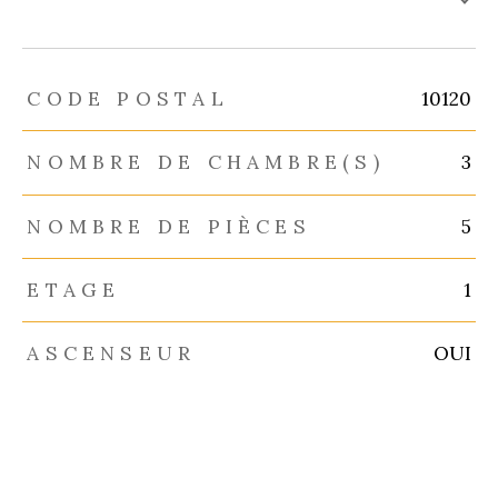
TRAD_ZEPHYR_Caracteristique
TRAD_ZEPHYR_Valeurs
CODE POSTAL
10120
NOMBRE DE CHAMBRE(S)
3
NOMBRE DE PIÈCES
5
ETAGE
1
ASCENSEUR
OUI