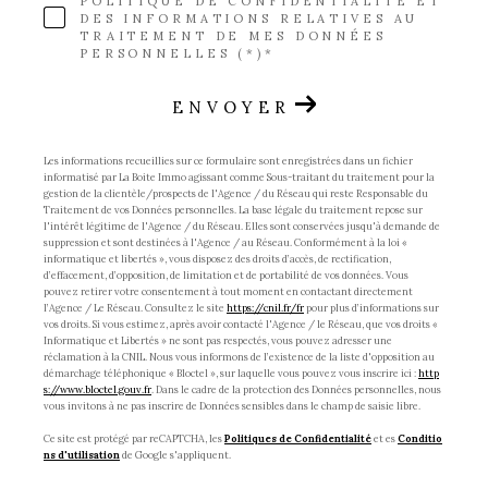
POLITIQUE DE CONFIDENTIALITÉ ET
DES INFORMATIONS RELATIVES AU
TRAITEMENT DE MES DONNÉES
PERSONNELLES (*)*
ENVOYER
Les informations recueillies sur ce formulaire sont enregistrées dans un fichier
informatisé par La Boite Immo agissant comme Sous-traitant du traitement pour la
gestion de la clientèle/prospects de l'Agence / du Réseau qui reste Responsable du
Traitement de vos Données personnelles. La base légale du traitement repose sur
l'intérêt légitime de l'Agence / du Réseau. Elles sont conservées jusqu'à demande de
suppression et sont destinées à l'Agence / au Réseau. Conformément à la loi «
informatique et libertés », vous disposez des droits d’accès, de rectification,
d’effacement, d’opposition, de limitation et de portabilité de vos données. Vous
pouvez retirer votre consentement à tout moment en contactant directement
l’Agence / Le Réseau. Consultez le site
https://cnil.fr/fr
pour plus d’informations sur
vos droits. Si vous estimez, après avoir contacté l'Agence / le Réseau, que vos droits «
Informatique et Libertés » ne sont pas respectés, vous pouvez adresser une
réclamation à la CNIL. Nous vous informons de l’existence de la liste d'opposition au
démarchage téléphonique « Bloctel », sur laquelle vous pouvez vous inscrire ici :
http
s://www.bloctel.gouv.fr
. Dans le cadre de la protection des Données personnelles, nous
vous invitons à ne pas inscrire de Données sensibles dans le champ de saisie libre.
Ce site est protégé par reCAPTCHA, les
Politiques de Confidentialité
et es
Conditio
ns d'utilisation
de Google s'appliquent.