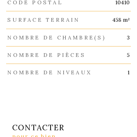
TRAD_ZEPHYR_Caracteristique
TRAD_ZEPHYR_Valeurs
CODE POSTAL
10410
SURFACE TERRAIN
458 m²
NOMBRE DE CHAMBRE(S)
3
NOMBRE DE PIÈCES
5
NOMBRE DE NIVEAUX
1
CONTACTER
pour ce bien