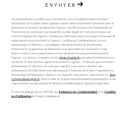
ENVOYER
Les informations recueillies sur ce formulaire sont enregistrées dans un fichier
informatisé par La Boite Immo agissant comme Sous-traitant du traitement pour la
gestion de la clientèle/prospects de l'Agence / du Réseau qui reste Responsable du
Traitement de vos Données personnelles. La base légale du traitement repose sur
l'intérêt légitime de l'Agence / du Réseau. Elles sont conservées jusqu'à demande de
suppression et sont destinées à l'Agence / au Réseau. Conformément à la loi «
informatique et libertés », vous disposez des droits d’accès, de rectification,
d’effacement, d’opposition, de limitation et de portabilité de vos données. Vous
pouvez retirer votre consentement à tout moment en contactant directement
l’Agence / Le Réseau. Consultez le site
https://cnil.fr/fr
pour plus d’informations sur
vos droits. Si vous estimez, après avoir contacté l'Agence / le Réseau, que vos droits «
Informatique et Libertés » ne sont pas respectés, vous pouvez adresser une
réclamation à la CNIL. Nous vous informons de l’existence de la liste d'opposition au
démarchage téléphonique « Bloctel », sur laquelle vous pouvez vous inscrire ici :
http
s://www.bloctel.gouv.fr
. Dans le cadre de la protection des Données personnelles, nous
vous invitons à ne pas inscrire de Données sensibles dans le champ de saisie libre.
Ce site est protégé par reCAPTCHA, les
Politiques de Confidentialité
et es
Conditio
ns d'utilisation
de Google s'appliquent.