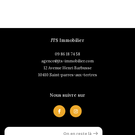
JTS Immobilier
09 86 18 74 58
agence@jts-immobilier.com
12 Avenue Henri Barbusse
10410
saint-parres-aux-tertres
Nous suivre sur
On en reste là