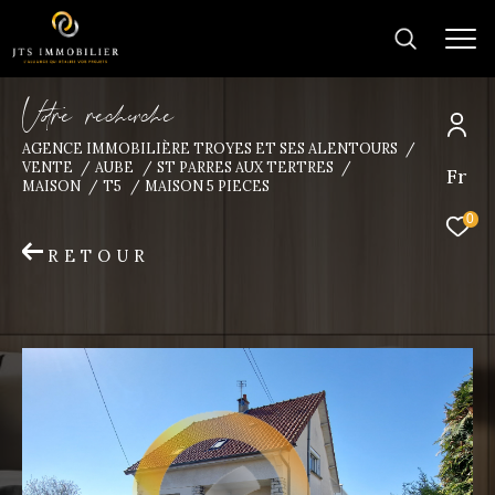
V
o
r
e
r
e
c
e
c
e
AGENCE IMMOBILIÈRE TROYES ET SES ALENTOURS
VENTE
AUBE
ST PARRES AUX TERTRES
Fr
Trouver la
MAISON
T5
MAISON 5 PIECES
propriété de vos rêves
0
RETOUR
Type
d'offre
Vente
Type
de
Type de bien
bien
Ville