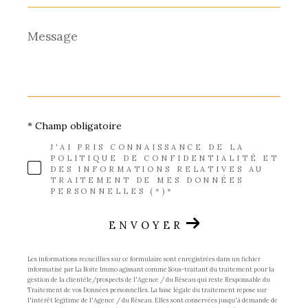
Message
*
* Champ obligatoire
J'AI PRIS CONNAISSANCE DE LA
POLITIQUE DE CONFIDENTIALITÉ ET
DES INFORMATIONS RELATIVES AU
TRAITEMENT DE MES DONNÉES
PERSONNELLES (*)*
ENVOYER
Les informations recueillies sur ce formulaire sont enregistrées dans un fichier
informatisé par La Boite Immo agissant comme Sous-traitant du traitement pour la
gestion de la clientèle/prospects de l'Agence / du Réseau qui reste Responsable du
Traitement de vos Données personnelles. La base légale du traitement repose sur
l'intérêt légitime de l'Agence / du Réseau. Elles sont conservées jusqu'à demande de