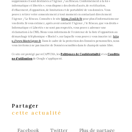
suppression et sont destinées à l'Agence / au Réseau. Conformément à la loi «
informatique et libertés », vous disposez des droits d’accès, de rectification,
d’effacement, d’opposition, de limitation et de portabilité de vos données. Vous
pouvez retirer votre consentement à tout moment en contactant directement
l’Agence / Le Réseau. Consultez le site
https://cnil.fr/fr
pour plus d’informations sur
vos droits. Si vous estimez, après avoir contacté l'Agence / le Réseau, que vos droits «
Informatique et Libertés » ne sont pas respectés, vous pouvez adresser une
réclamation à la CNIL. Nous vous informons de l’existence de la liste d'opposition au
démarchage téléphonique « Bloctel », sur laquelle vous pouvez vous inscrire ici :
http
s://www.bloctel.gouv.fr
. Dans le cadre de la protection des Données personnelles, nous
vous invitons à ne pas inscrire de Données sensibles dans le champ de saisie libre.
Ce site est protégé par reCAPTCHA, les
Politiques de Confidentialité
et es
Conditio
ns d'utilisation
de Google s'appliquent.
partager
cette actualité
Facebook
Twitter
Plus de partage