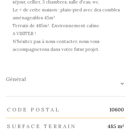
séjour, cellier, 3 chambres, salle d'eau, wc.
Le + de cette maison : plain-pied avec des combles
aménageables 45m²
Terrain de 485m². Environnement calme.
A VISITER !
N'hésitez pas à nous contacter, nous vous
accompagnerons dans votre futur projet.
général
TRAD_ZEPHYR_Caracteristique
TRAD_ZEPHYR_Valeurs
CODE POSTAL
10600
SURFACE TERRAIN
485 m²