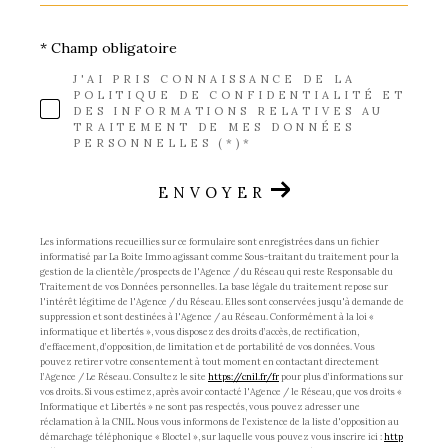
* Champ obligatoire
J'AI PRIS CONNAISSANCE DE LA
POLITIQUE DE CONFIDENTIALITÉ ET
DES INFORMATIONS RELATIVES AU
TRAITEMENT DE MES DONNÉES
PERSONNELLES (*)*
ENVOYER
Les informations recueillies sur ce formulaire sont enregistrées dans un fichier
informatisé par La Boite Immo agissant comme Sous-traitant du traitement pour la
gestion de la clientèle/prospects de l'Agence / du Réseau qui reste Responsable du
Traitement de vos Données personnelles. La base légale du traitement repose sur
l'intérêt légitime de l'Agence / du Réseau. Elles sont conservées jusqu'à demande de
suppression et sont destinées à l'Agence / au Réseau. Conformément à la loi «
informatique et libertés », vous disposez des droits d’accès, de rectification,
d’effacement, d’opposition, de limitation et de portabilité de vos données. Vous
pouvez retirer votre consentement à tout moment en contactant directement
l’Agence / Le Réseau. Consultez le site
https://cnil.fr/fr
pour plus d’informations sur
vos droits. Si vous estimez, après avoir contacté l'Agence / le Réseau, que vos droits «
Informatique et Libertés » ne sont pas respectés, vous pouvez adresser une
réclamation à la CNIL. Nous vous informons de l’existence de la liste d'opposition au
démarchage téléphonique « Bloctel », sur laquelle vous pouvez vous inscrire ici :
http