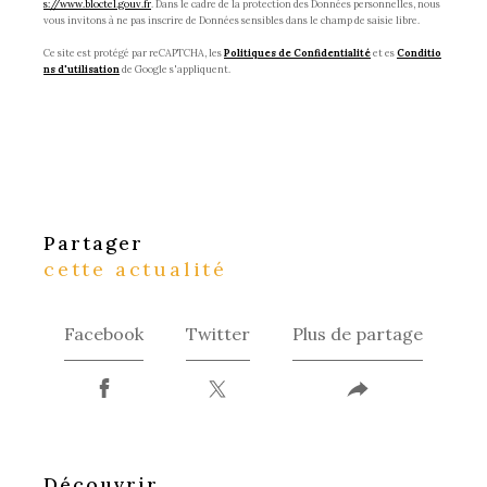
s://www.bloctel.gouv.fr
. Dans le cadre de la protection des Données personnelles, nous
vous invitons à ne pas inscrire de Données sensibles dans le champ de saisie libre.
Ce site est protégé par reCAPTCHA, les
Politiques de Confidentialité
et es
Conditio
ns d'utilisation
de Google s'appliquent.
partager
cette actualité
Facebook
Twitter
Plus de partage
découvrir