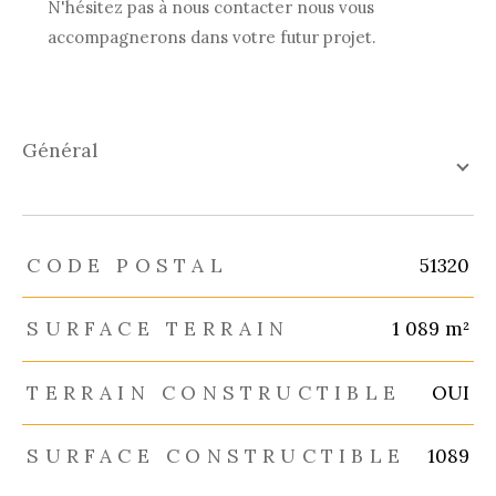
N'hésitez pas à nous contacter nous vous
accompagnerons dans votre futur projet.
général
TRAD_ZEPHYR_Caracteristique
TRAD_ZEPHYR_Valeurs
CODE POSTAL
51320
SURFACE TERRAIN
1 089 m²
TERRAIN CONSTRUCTIBLE
OUI
SURFACE CONSTRUCTIBLE
1089