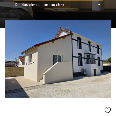
Budget
Du plus cher au moins cher
Budget
Surface
Surface
Pièces
Pièces
Référence
RECHERCHER