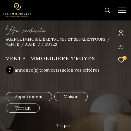
V
o
r
e
r
e
c
e
c
e
AGENCE IMMOBILIÈRE TROYES ET SES ALENTOURS
VENTE
AUBE
TROYES
Fr
Trouver la
propriété de vos rêves
VENTE IMMOBILIÈRE TROYES
0
7
annonce(s) trouvée(s) selon vos critères
Type
d'offre
Vente
Type
Appartement
Maison
de
Type de bien
bien
Terrain
Ville
Tri par