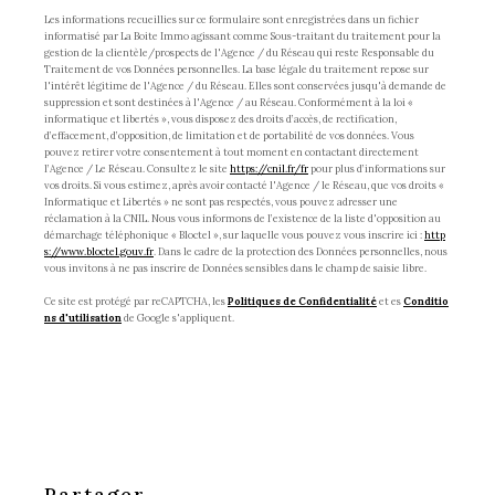
Les informations recueillies sur ce formulaire sont enregistrées dans un fichier
informatisé par La Boite Immo agissant comme Sous-traitant du traitement pour la
gestion de la clientèle/prospects de l'Agence / du Réseau qui reste Responsable du
Traitement de vos Données personnelles. La base légale du traitement repose sur
l'intérêt légitime de l'Agence / du Réseau. Elles sont conservées jusqu'à demande de
suppression et sont destinées à l'Agence / au Réseau. Conformément à la loi «
informatique et libertés », vous disposez des droits d’accès, de rectification,
d’effacement, d’opposition, de limitation et de portabilité de vos données. Vous
pouvez retirer votre consentement à tout moment en contactant directement
l’Agence / Le Réseau. Consultez le site
https://cnil.fr/fr
pour plus d’informations sur
vos droits. Si vous estimez, après avoir contacté l'Agence / le Réseau, que vos droits «
Informatique et Libertés » ne sont pas respectés, vous pouvez adresser une
réclamation à la CNIL. Nous vous informons de l’existence de la liste d'opposition au
démarchage téléphonique « Bloctel », sur laquelle vous pouvez vous inscrire ici :
http
s://www.bloctel.gouv.fr
. Dans le cadre de la protection des Données personnelles, nous
vous invitons à ne pas inscrire de Données sensibles dans le champ de saisie libre.
Ce site est protégé par reCAPTCHA, les
Politiques de Confidentialité
et es
Conditio
ns d'utilisation
de Google s'appliquent.
partager