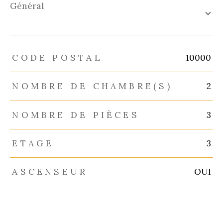
général
TRAD_ZEPHYR_Caracteristique
TRAD_ZEPHYR_Valeurs
CODE POSTAL
10000
NOMBRE DE CHAMBRE(S)
2
NOMBRE DE PIÈCES
3
ETAGE
3
ASCENSEUR
OUI