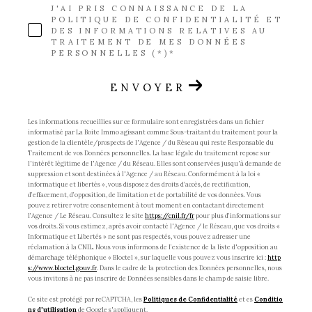
J'AI PRIS CONNAISSANCE DE LA
POLITIQUE DE CONFIDENTIALITÉ ET
DES INFORMATIONS RELATIVES AU
TRAITEMENT DE MES DONNÉES
PERSONNELLES (*)*
ENVOYER
Les informations recueillies sur ce formulaire sont enregistrées dans un fichier
informatisé par La Boite Immo agissant comme Sous-traitant du traitement pour la
gestion de la clientèle/prospects de l'Agence / du Réseau qui reste Responsable du
Traitement de vos Données personnelles. La base légale du traitement repose sur
l'intérêt légitime de l'Agence / du Réseau. Elles sont conservées jusqu'à demande de
suppression et sont destinées à l'Agence / au Réseau. Conformément à la loi «
informatique et libertés », vous disposez des droits d’accès, de rectification,
d’effacement, d’opposition, de limitation et de portabilité de vos données. Vous
pouvez retirer votre consentement à tout moment en contactant directement
l’Agence / Le Réseau. Consultez le site
https://cnil.fr/fr
pour plus d’informations sur
vos droits. Si vous estimez, après avoir contacté l'Agence / le Réseau, que vos droits «
Informatique et Libertés » ne sont pas respectés, vous pouvez adresser une
réclamation à la CNIL. Nous vous informons de l’existence de la liste d'opposition au
démarchage téléphonique « Bloctel », sur laquelle vous pouvez vous inscrire ici :
http
s://www.bloctel.gouv.fr
. Dans le cadre de la protection des Données personnelles, nous
vous invitons à ne pas inscrire de Données sensibles dans le champ de saisie libre.
Ce site est protégé par reCAPTCHA, les
Politiques de Confidentialité
et es
Conditio
ns d'utilisation
de Google s'appliquent.