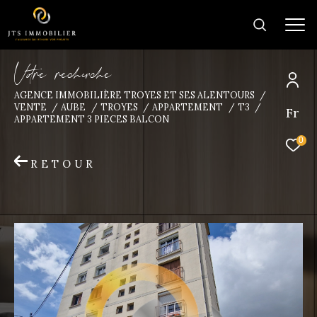
V
o
r
e
r
e
c
e
c
e
AGENCE IMMOBILIÈRE TROYES ET SES ALENTOURS
VENTE
AUBE
TROYES
APPARTEMENT
T3
Fr
Trouver la
APPARTEMENT 3 PIECES BALCON
propriété de vos rêves
0
RETOUR
Type
d'offre
Vente
Type
de
Type de bien
bien
Ville