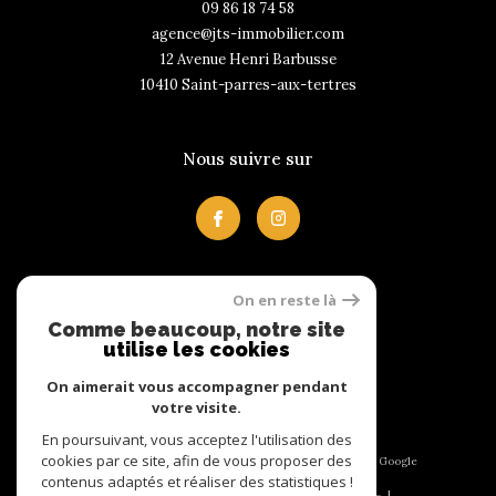
09 86 18 74 58
agence@jts-immobilier.com
12 Avenue Henri Barbusse
10410
saint-parres-aux-tertres
Nous suivre sur
On en reste là
Avis clients
Comme beaucoup, notre site
utilise les cookies
On aimerait vous accompagner pendant
votre visite.
En poursuivant, vous acceptez l'utilisation des
cookies par ce site, afin de vous proposer des
© 2026 | Tous droits réservés | Traduction powered by Google
|
contenus adaptés et réaliser des statistiques !