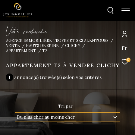
V
o
r
e
r
e
c
e
c
e
AGENCE IMMOBILIÈRE TROYES ET SES ALENTOURS
VENTE
HAUTS DE SEINE
CLICHY
Fr
Trouver la
APPARTEMENT
T2
propriété de vos rêves
0
APPARTEMENT T2 À VENDRE CLICHY
Type
1
annonce(s) trouvée(s) selon vos critères
d'offre
Vente
Type
de
Type de bien
bien
Tri par
Du plus cher au moins cher
Ville